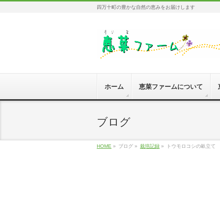
四万十町の豊かな自然の恵みをお届けします
ホーム
恵菜ファームについて
ブログ
HOME
»
ブログ »
栽培記録
»
トウモロコシの畝立て