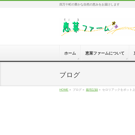
四万十町の豊かな自然の恵みをお届けします
ホーム
恵菜ファームについて
ブログ
HOME
»
ブログ »
栽培記録
»
セロリアックをポット