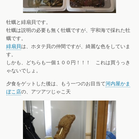
牡蠣と緋扇貝です。
牡蠣は説明の必要も無く牡蠣ですが、宇和海で採れた牡
蠣です。
緋扇貝
は、ホタテ貝の仲間ですが、綺麗な色をしていま
す。
しかも、どちらも一個１００円！！！ これは買うっき
ゃないでしょ。
夕食をゲットした後は、もう一つのお目当て
河内屋かま
ぼこ店
の、アツアツじゃこ天