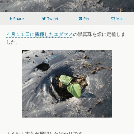
Share
Tweet
Pin
Mail
４月１１日に播種したエダマメ
の黒真珠を畑に定植しま
した。
ようやく本葉が展開したばかりです。