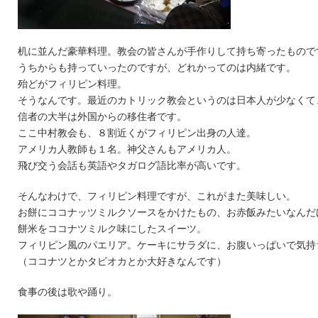
机に並んだ豪華料理。教会の皆さんが手作りして持ち寄ったもので
うちからも持っていったのですが、どれかってのは内緒です。
殆どがフィリピン料理。
そうなんです。最近のカトリック教会というのは日本人が少なくて
信者の大半は外国からの移住者です。
ここ中村教会も、８割近くがフィリピン出身の人達。
アメリカ人教師も１名。神父さんもアメリカ人。
飛び交う会話も英語やタガログ語比率が高いです。
そんなわけで、フィリピン料理ですが、これがまた美味しい。
お餅にココナッツミルクソースをかけたもの、お赤飯みたいなんだ
餅米をココナツミルク味にしたスイーツ。
フィリピン風のパエリア。ケーキにサラダに、お腹いっぱいで気持
（ココナツとかタピオカとか大好きなんです）
食事の後は歌や踊り。