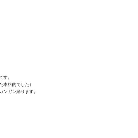
です。
た本格的でした）
ガンガン踊ります。