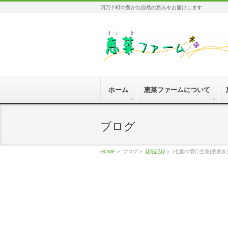
四万十町の豊かな自然の恵みをお届けします
ホーム
恵菜ファームについて
ブログ
HOME
»
ブログ »
栽培記録
»
[七里の慣行生姜]藁敷き