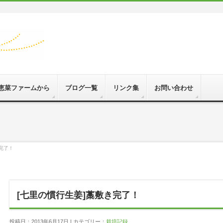
恵菜ファームから
ブログ一覧
リンク集
お問い合わせ
完了！
[七里の慣行生姜]藁敷き完了！
投稿日：2013年6月17日 | カテゴリー：
栽培記録